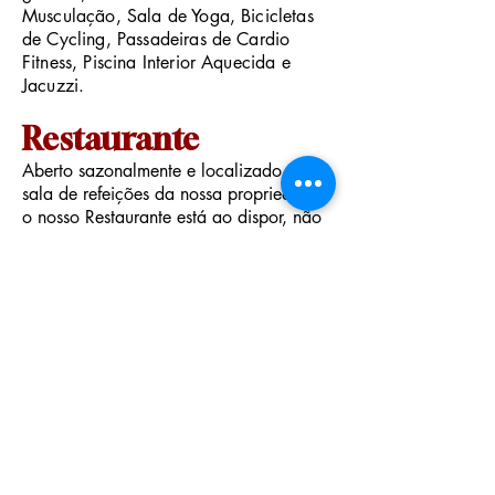
Musculação, Sala de Yoga, Bicicletas
de Cycling, Passadeiras de Cardio
Fitness, Piscina Interior Aquecida e
Jacuzzi.
Restaurante
Aberto sazonalmente e localizado na
sala de refeições da nossa propriedade,
o nosso Restaurante está ao dispor, não
só dos nossos hóspedes, mas também,
de todos os que queiram desfrutar de
vistas panorâricas, ambiente tranquilo e
o já famoso Pôr do Sol, com vista da
nossa esplanada.
Este amplo espaço, também está
disponível para eventos do tipo:
Casamentos, Batizados, Aniversários,
Reuniões de Trabalho ou Jantares
Temáticos.