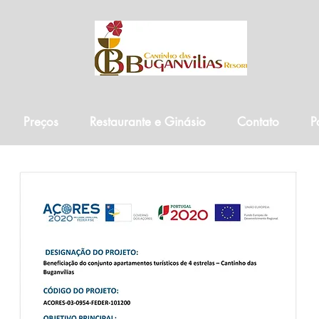
Preços
Restaurante e Ginásio
Contato
P